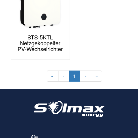
STS-5KTL
Netzgekoppelter
PV-Wechselrichter
«
‹
1
›
»