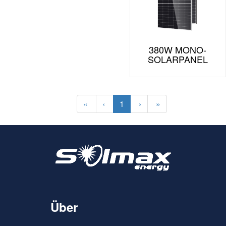
380W MONO-
SOLARPANEL
«
‹
1
›
»
Über