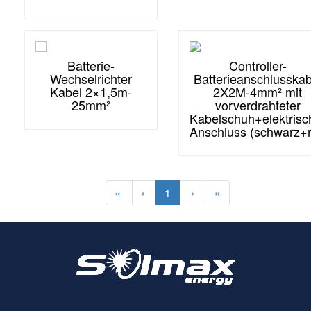
Batterie-
Controller-
Wechselrichter
Batterieanschlusskab
Kabel 2×1,5m-
2X2M-4mm² mit
25mm²
vorverdrahteter
Kabelschuh+elektrisc
Anschluss (schwarz+r
«
‹
1
›
»