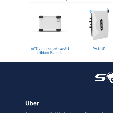
AST-7200 51,2V 142AH
PV-HUB
Lithium-Batterie
Über