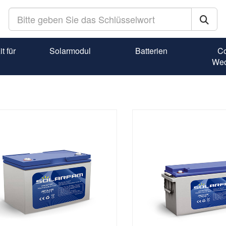
t für
Solarmodul
Batterien
Co
Wec