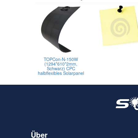
TOPCon-N-150W
(1294*610*2mm,
Schwarz) CPC
halbflexibles Solarpanel
Über