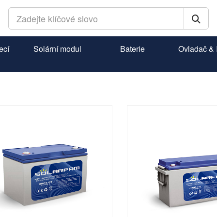
ecí
Solární modul
Baterie
Ovladač & I