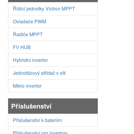
Řídicí jednotky Victron MPPT
Ovladače PWM
Řadiče MPPT
FV HUB
Hybridní invertor
Jednofázový střídač v síti
Mikro invertor
Příslušenství
Příslušenství k bateriím
Příslušenství pro invertory