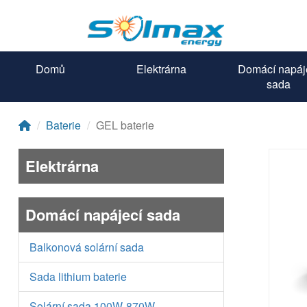
Domů
Elektrárna
Domácí napáj
sada
Baterie
GEL baterie
Elektrárna
Domácí napájecí sada
Balkonová solární sada
Sada lithium baterie
Solární sada 100W-870W