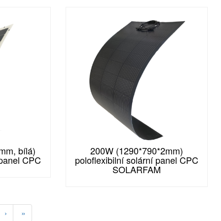
m, bílá)
200W (1290*790*2mm)
í panel CPC
poloflexibilní solární panel CPC
SOLARFAM
›
»