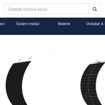
ecí
Solární modul
Baterie
Ovladač & I