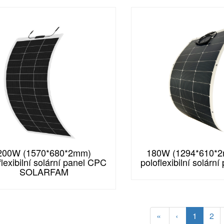
200W (1570*680*2mm)
180W (1294*610*2m
flexibilní solární panel CPC
poloflexibilní solárn
SOLARFAM
«
‹
1
2