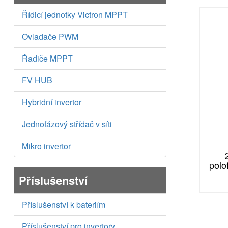
Řídicí jednotky Victron MPPT
Ovladače PWM
Řadiče MPPT
FV HUB
Hybridní invertor
Jednofázový střídač v síti
Mikro invertor
polo
Příslušenství
Příslušenství k bateriím
Příslušenství pro invertory