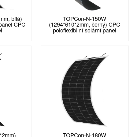
m, bílá)
TOPCon-N-150W
í panel CPC
(1294*610*2mm, černý) CPC
M
poloflexibilní solární panel
0*2mm)
TOPCon-N-180W