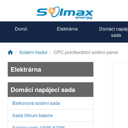
Domů
Elektrárna
Domácí napáj
sada
Solární modul
CPC poloflexibilní solární panel
Elektrárna
Domácí napájecí sada
Balkonová solární sada
Sada lithium baterie
Solární sada 100W-870W