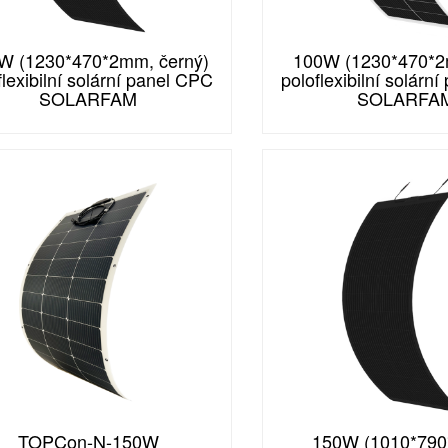
W (1230*470*2mm, černý)
100W (1230*470*2m
flexibilní solární panel CPC
poloflexibilní solárn
SOLARFAM
SOLARFA
TOPCon-N-150W
150W (1010*79