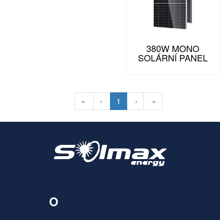
380W MONO
SOLÁRNÍ PANEL
«
‹
1
›
»
O