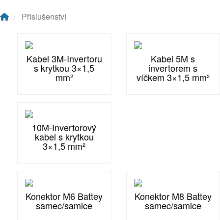
Příslušenství
Kabel 3M-Invertoru
Kabel 5M s
s krytkou 3×1,5
invertorem s
mm²
víčkem 3×1,5 mm²
10M-Invertorový
kabel s krytkou
3×1,5 mm²
Konektor M6 Battey
Konektor M8 Battey
samec/samice
samec/samice