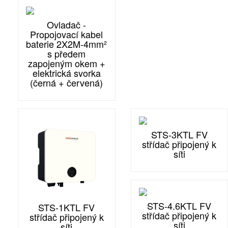
Ovladač -
Propojovací kabel
baterie 2X2M-4mm²
s předem
zapojeným okem +
elektrická svorka
(černá + červená)
STS-3KTL FV
střídač připojený k
síti
STS-4.6KTL FV
STS-1KTL FV
střídač připojený k
střídač připojený k
síti
síti