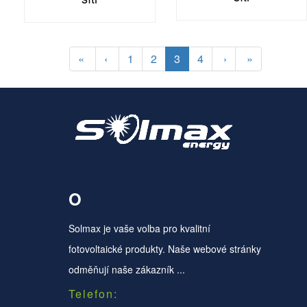
«
‹
1
2
3
4
›
»
O
Solmax je vaše volba pro kvalitní
fotovoltaické produkty. Naše webové stránky
odměňují naše zákazník ...
Telefon: