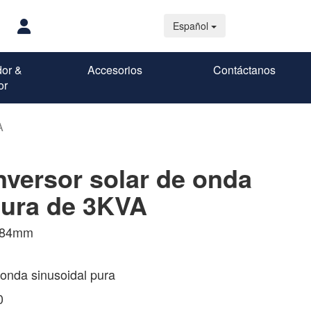
Español
dor &
Accesorios
Contáctanos
or
A
versor solar de onda
pura de 3KVA
x184mm
onda sinusoidal pura
0