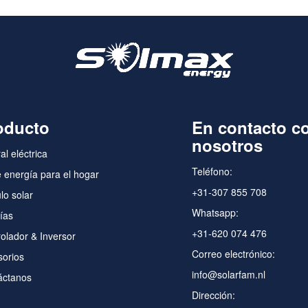
oducto
En contacto c
nosotros
al eléctrica
Teléfono:
e energía para el hogar
+31-307 855 708
o solar
Whatsapp:
ías
+31-620 074 476
olador & Inversor
Correo electrónico:
orios
info@solarfam.nl
áctanos
Dirección: