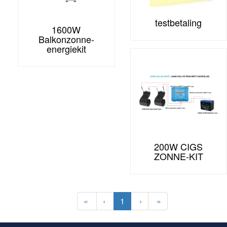
testbetaling
1600W
Balkonzonne-
energiekit
200W CIGS
ZONNE-KIT
«
‹
1
›
»