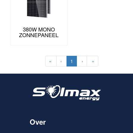
380W MONO
ZONNEPANEEL
«
‹
1
›
»
Over