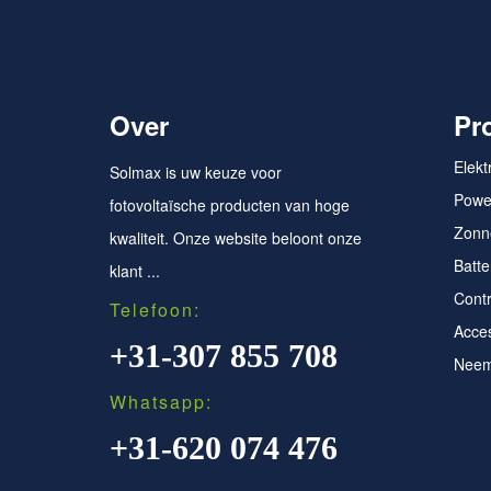
Over
Pr
Elektr
Solmax is uw keuze voor
Power
fotovoltaïsche producten van hoge
Zonn
kwaliteit. Onze website beloont onze
Batte
klant ...
Cont
Telefoon:
Acce
+31-307 855 708
Neem
Whatsapp:
+31-620 074 476