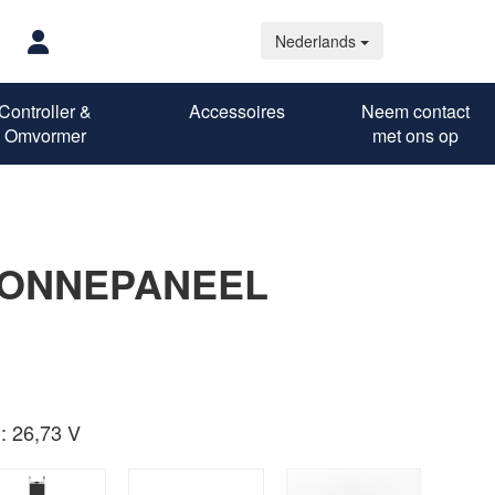
Nederlands
Controller &
Accessoires
Neem contact
Omvormer
met ons op
ZONNEPANEEL
W
: 26,73 V