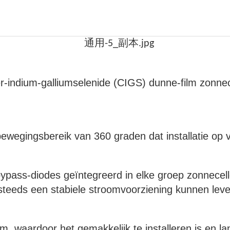
indium-galliumselenide (CIGS) dunne-film zonnece
 bewegingsbereik van 360 graden dat installatie o
ypass-diodes geïntegreerd in elke groep zonnecell
 steeds een stabiele stroomvoorziening kunnen leve
m, waardoor het gemakkelijk te installeren is en l