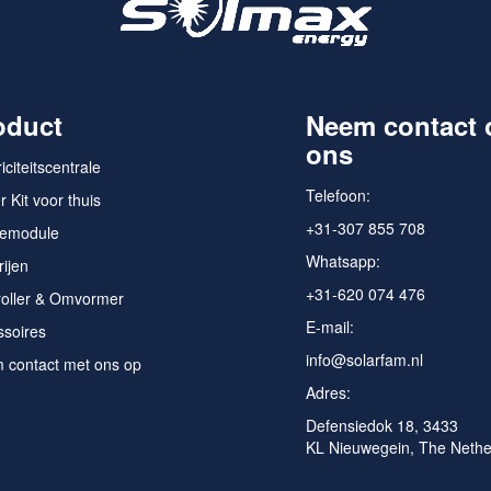
oduct
Neem contact 
ons
iciteitscentrale
Telefoon:
 Kit voor thuis
+31-307 855 708
emodule
Whatsapp:
rijen
+31-620 074 476
roller & Omvormer
E-mail:
ssoires
info@solarfam.nl
 contact met ons op
Adres:
Defensiedok 18, 3433
KL Nieuwegein, The Nethe