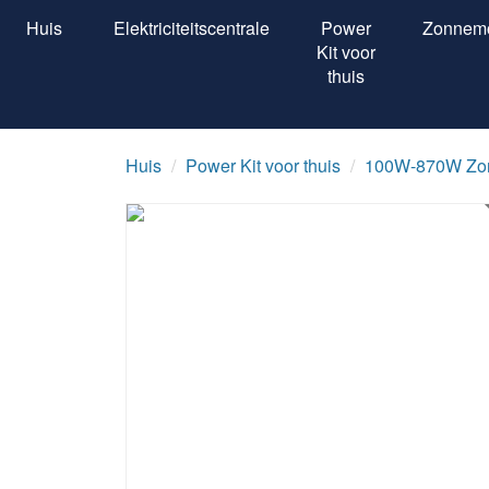
Huis
Elektriciteitscentrale
Power
Zonnem
Kit voor
thuis
Huis
Power Kit voor thuis
100W-870W Zon