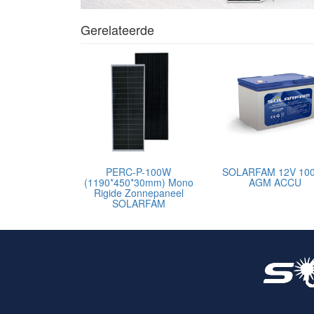
Gerelateerde
PERC-P-100W
SOLARFAM 12V 10
(1190*450*30mm) Mono
AGM ACCU
Rigide Zonnepaneel
SOLARFAM