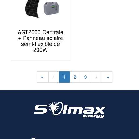
AST2000 Centrale
+ Panneau solaire
semi-flexible de
200W
«
‹
1
2
3
›
»