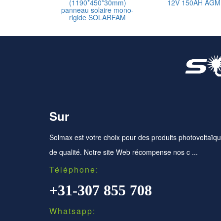
(1190*450*30mm)
12V 150AH AGM
panneau solaire mono-
rigide SOLARFAM
Sur
Solmax est votre choix pour des produits photovoltaïq
de qualité. Notre site Web récompense nos c ...
Téléphone:
+31-307 855 708
Whatsapp: