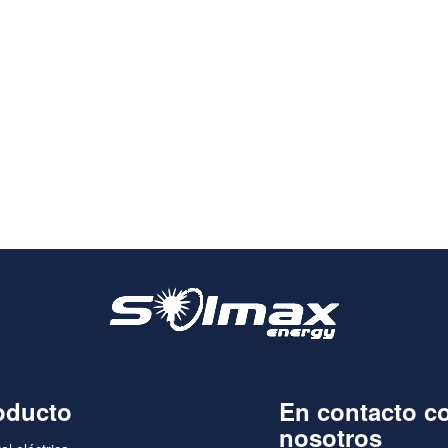
oducto
En contacto c
nosotros