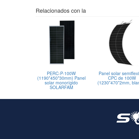
Relacionados con la
PERC-P-100W
Panel solar semiflex
(1190*450*30mm) Panel
CPC de 100W
solar monorígido
(1230*470*2mm, bla
SOLARFAM