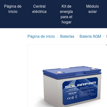
Página de
Central
Kit de
Módulo
inicio
eléctrica
energía
solar
para el
hogar
Página de inicio
Baterías
Batería AGM